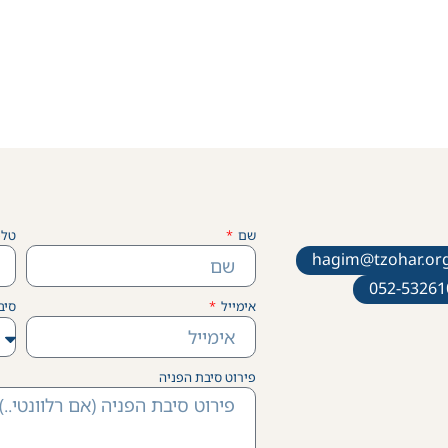
שם
טלפ
hagim@tzohar.org
052-53261
אימייל
סיב
פירוט סיבת הפניה